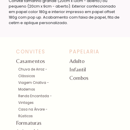
Convite tamanho grande (20cm x 13cm - aberto) ou
pequeno (20cm x 9cm - aberto). Exterior confeccionado
em papel color 180g e interior impresso em papel offset
180g com pop up. Acabamento com faixa de papel, fita de
cetim e aplique personalizado.
CONVITES
PAPELARIA
Casamentos
Adulto
Infantil
Chuva de Arroz -
Clássicos
Combos
Viagem Criativa -
Modernos
Renda Encantada -
Vintages
Casa na Árvore -
Rústicos
Formaturas