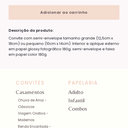
Adicionar ao carrinho
Descrição do produto:
Convite com semi-envelope tamanho grande (12,5cm x
18cm) ou pequeno (10cm x 14cm). Interior e aplique externo
em papel glossy fotográfico 180g; semi-envelope e faixa
em papel color 180g.
CONVITES
PAPELARIA
Casamentos
Adulto
Infantil
Chuva de Arroz -
Clássicos
Combos
Viagem Criativa -
Modernos
Renda Encantada -